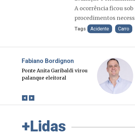
A ocorrência ficou sob
procedimentos necessá
Tags
Acidente
Carro
Misael Elias
O Boato corre mais rápido
que a verdade. Mas quem
paga a conta?
+Lidas