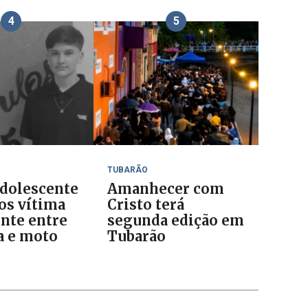
4
5
TUBARÃO
dolescente
Amanhecer com
nos vítima
Cristo terá
ente entre
segunda edição em
a e moto
Tubarão