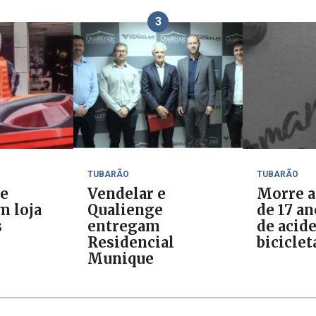
3
TUBARÃO
TUBARÃO
de
Vendelar e
Morre a
m loja
Qualienge
de 17 a
s
entregam
de acid
Residencial
biciclet
Munique