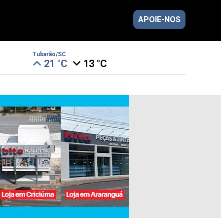
APOIE-NOS
Tubarão/SC
21 °C
13 °C