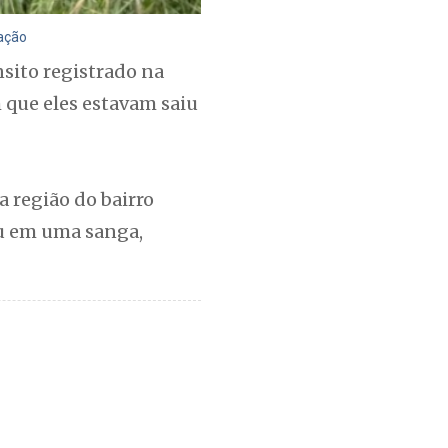
gação
sito registrado na
m que eles estavam saiu
a região do bairro
u em uma sanga,