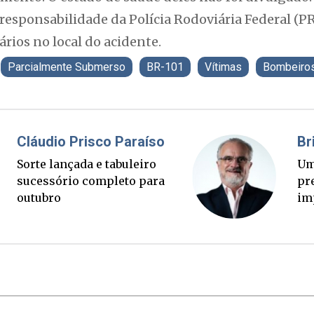
 responsabilidade da Polícia Rodoviária Federal (PR
rios no local do acidente.
Parcialmente Submerso
BR-101
Vítimas
Bombeiro
Fabiano Bordignon
Cl
Ponte Anita Garibaldi virou
So
palanque eleitoral
su
ou