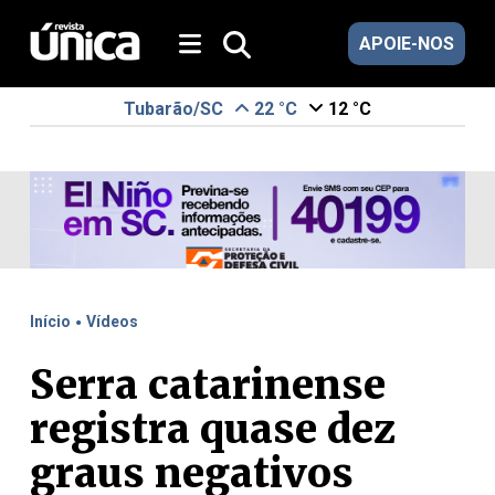
APOIE-NOS
Tubarão/SC
22 °C
12 °C
.
Início
Vídeos
Serra catarinense
registra quase dez
graus negativos