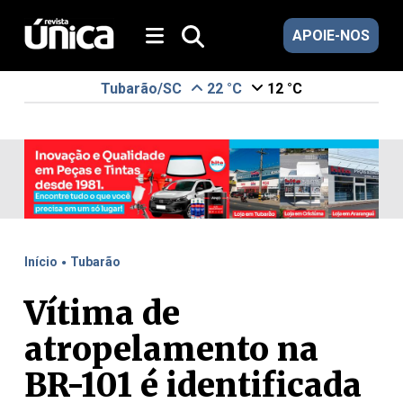
APOIE-NOS
Tubarão/SC
22 °C
12 °C
.
Início
Tubarão
Vítima de
atropelamento na
BR-101 é identificada