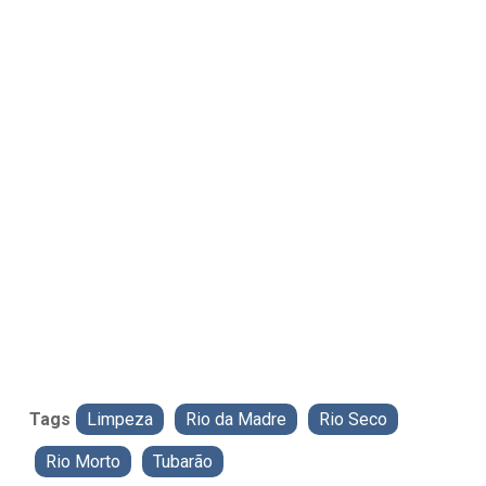
Tags
Limpeza
Rio da Madre
Rio Seco
Rio Morto
Tubarão