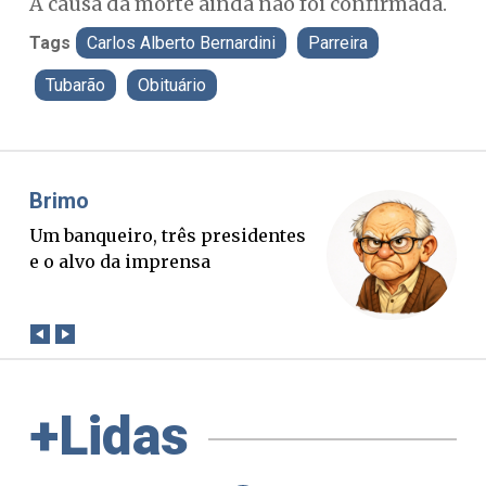
A causa da morte ainda não foi confirmada.
Tags
Carlos Alberto Bernardini
Parreira
Tubarão
Obituário
Misael Elias
O Boato corre mais rápido que a
verdade. Mas quem paga a
conta?
+Lidas