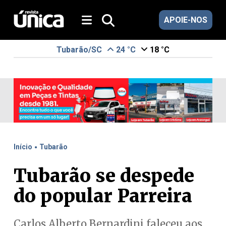
APOIE-NOS
Tubarão/SC
24 °C
18 °C
.
Início
Tubarão
Tubarão se despede
do popular Parreira
Carlos Alberto Bernardini faleceu aos