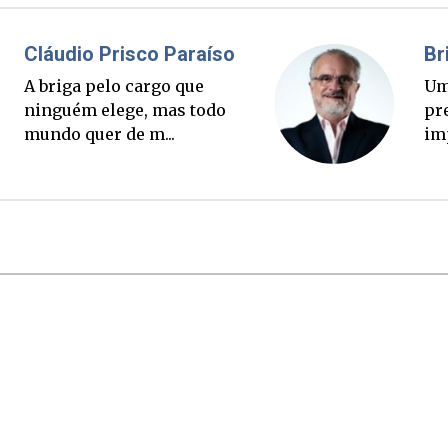
l Elias
Fabiano B
to corre mais rápido
Ponte Anita
 verdade. Mas quem
palanque el
a conta?