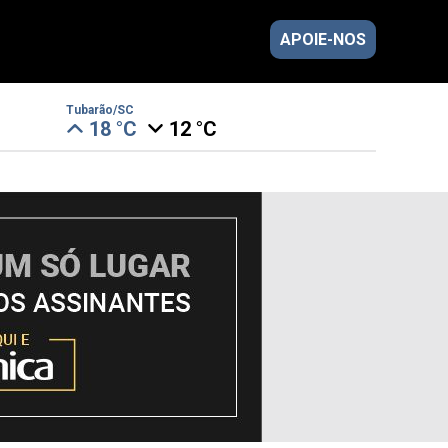
APOIE-NOS
Tubarão/SC
18 °C
12 °C