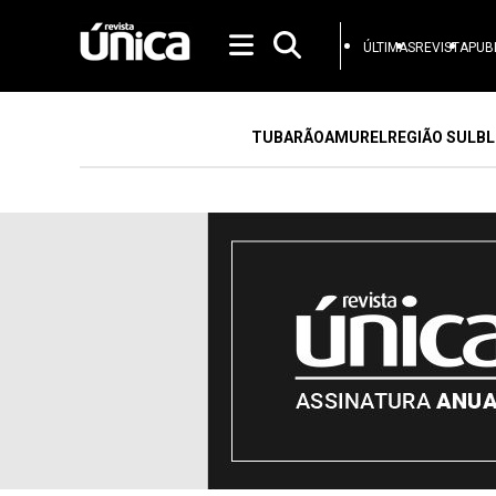
ÚLTIMAS
REVISTA
PUB
TUBARÃO
AMUREL
REGIÃO SUL
BL