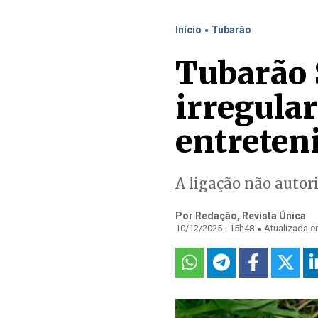
.
Início
Tubarão
Tubarão 
irregula
entreten
A ligação não autor
Por Redação, Revista Única
.
10/12/2025 - 15h48
Atualizada e