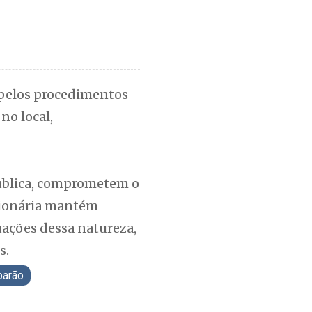
s pelos procedimentos
no local,
pública, comprometem o
sionária mantém
ações dessa natureza,
s.
barão