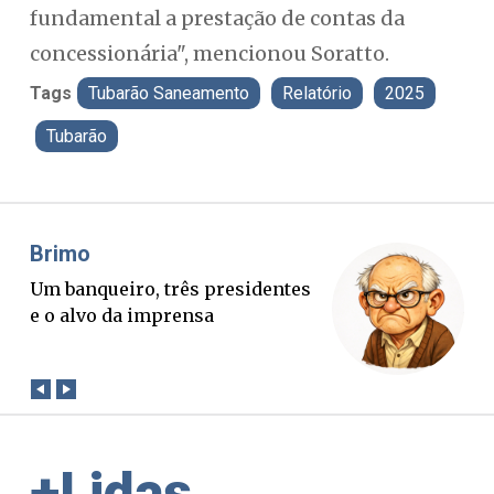
fundamental a prestação de contas da
concessionária", mencionou Soratto.
Tags
Tubarão Saneamento
Relatório
2025
Tubarão
Misael Elias
Fa
O Boato corre mais rápido que a
Pon
verdade. Mas quem paga a
pal
conta?
+Lidas