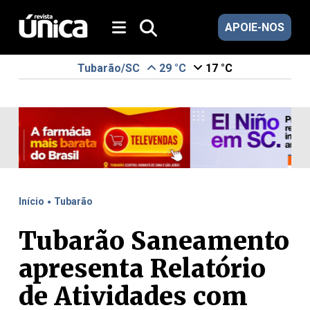
APOIE-NOS
Tubarão/SC
29 °C
17 °C
.
Início
Tubarão
Tubarão Saneamento
apresenta Relatório
de Atividades com