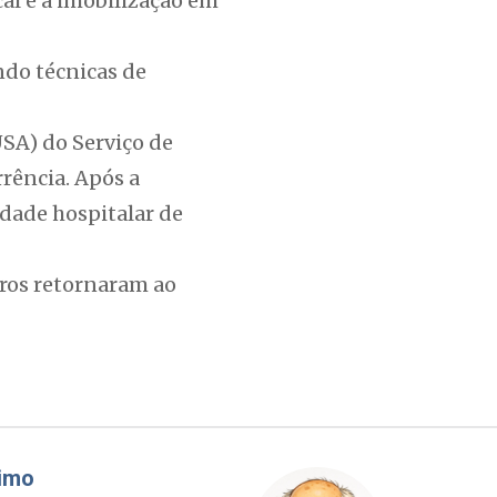
cal e a imobilização em
ndo técnicas de
SA) do Serviço de
rência. Após a
dade hospitalar de
ros retornaram ao
áudio Prisco Paraíso
Brimo