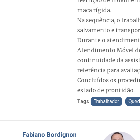
restrição de movimento
maca rígida.
Na sequência, o trabal
salvamento e transport
Durante o atendiment
Atendimento Móvel de 
continuidade da assis
referência para avalia
Concluídos os procedi
estado de prontidão.
Tags
Trabalhador
Qued
Misael Elias