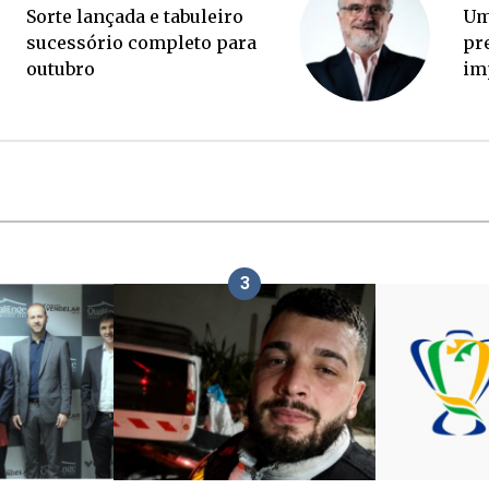
Ponte Anita Garibaldi virou
Sor
palanque eleitoral
su
ou
3