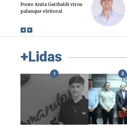
O Boato corre mais rápido
que a verdade. Mas quem
paga a conta?
+Lidas
1
2