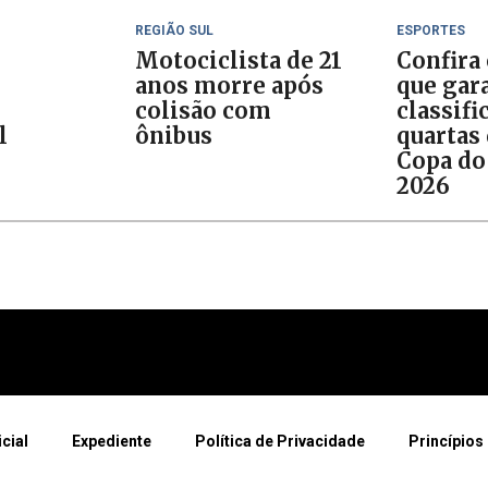
REGIÃO SUL
ESPORTES
Motociclista de 21
Confira
anos morre após
que gar
colisão com
classifi
l
ônibus
quartas 
Copa do
2026
icial
Expediente
Política de Privacidade
Princípios 