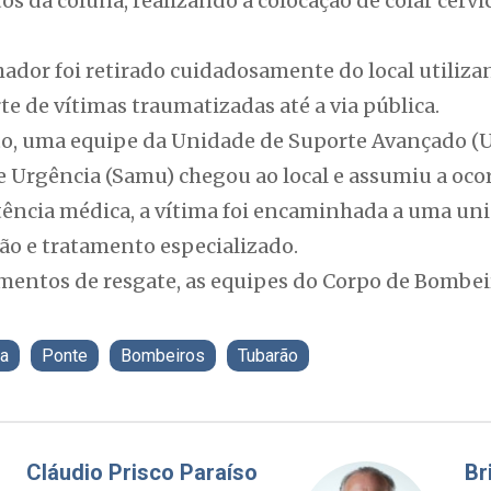
s da coluna, realizando a colocação de colar cervi
hador foi retirado cuidadosamente do local utiliza
e de vítimas traumatizadas até a via pública.
o, uma equipe da Unidade de Suporte Avançado (U
Urgência (Samu) chegou ao local e assumiu a ocor
tência médica, a vítima foi encaminhada a uma uni
ção e tratamento especializado.
mentos de resgate, as equipes do Corpo de Bombei
a
Ponte
Bombeiros
Tubarão
Fabiano Bordignon
Cl