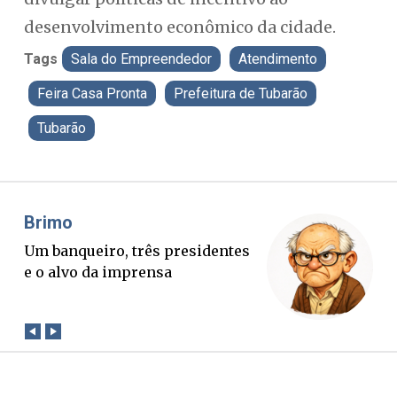
desenvolvimento econômico da cidade.
Tags
Sala do Empreendedor
Atendimento
Feira Casa Pronta
Prefeitura de Tubarão
Tubarão
Misael Elias
O Boato corre mais rápido que a
P
verdade. Mas quem paga a
p
conta?