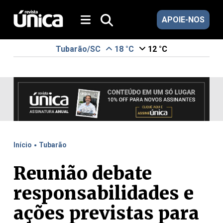
APOIE-NOS
Tubarão/SC
18 °C
12 °C
.
Início
Tubarão
Reunião debate
responsabilidades e
ações previstas para