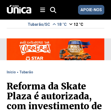
APOIE-NOS
Tubarão/SC
18 °C
12 °C
.
Início
Tubarão
Reforma da Skate
Plaza é autorizada,
com investimento de