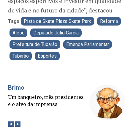
espaços esportivos é investir em qualidade
de vida e no futuro da cidade”, destacou.
Tags
Pista de Skate Plaza Skate Park
Reforma
Alesc
Deputado Julio Garcia
Prefeitura de Tubarão
Emenda Parlamentar
Tubarão
Esportes
Brimo
Mis
Um banqueiro, três presidentes
O B
e o alvo da imprensa
ver
con