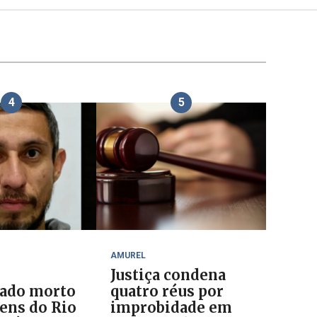
4
5
AMUREL
Justiça condena
ado morto
quatro réus por
ens do Rio
improbidade em