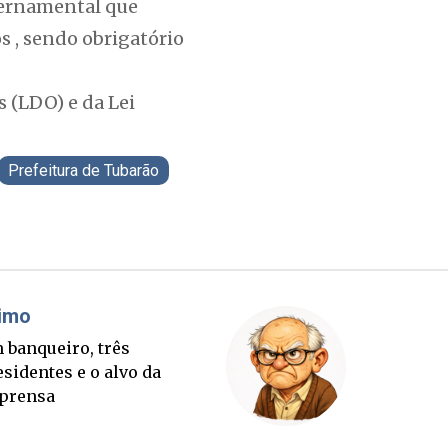
vernamental que
s , sendo obrigatório
s (LDO) e da Lei
Prefeitura de Tubarão
áudio Prisco Paraíso
Brimo
te lançada e tabuleiro
Um banqu
cessório completo para
presiden
tubro
imprens