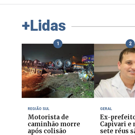
+Lidas
1
2
REGIÃO SUL
GERAL
Motorista de
Ex-prefeit
caminhão morre
Capivari e
após colisão
sete réus s