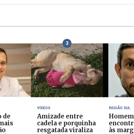
3
VÍDEOS
REGIÃO SUL
o de
Amizade entre
Homem
 mais
cadela e porquinha
encontr
ão
resgatada viraliza
às marg