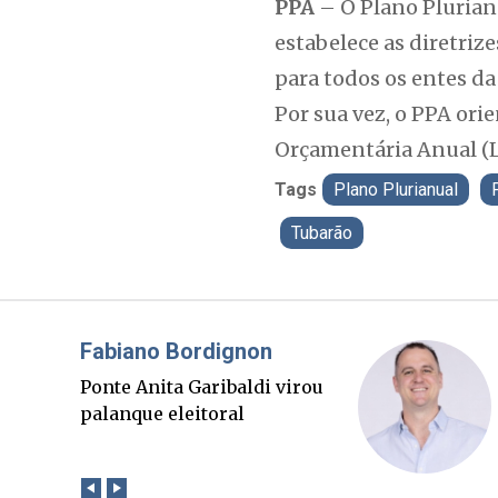
PPA
– O Plano Pluria
estabelece as diretriz
para todos os entes da
Por sua vez, o PPA ori
Orçamentária Anual (
Tags
Plano Plurianual
Tubarão
Misael Elias
O Boato corre mais rápido
que a verdade. Mas quem
paga a conta?