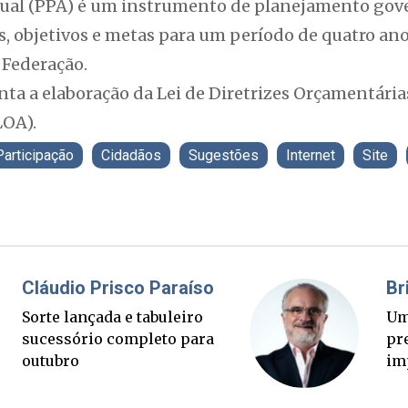
nual (PPA) é um instrumento de planejamento go
es, objetivos e metas para um período de quatro ano
 Federação.
enta a elaboração da Lei de Diretrizes Orçamentária
LOA).
Participação
Cidadãos
Sugestões
Internet
Site
Fabiano Bordignon
Cl
Ponte Anita Garibaldi virou
Sor
palanque eleitoral
su
ou