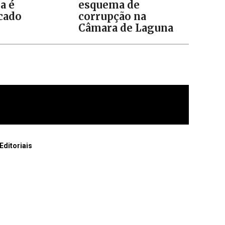
a é
esquema de
icado
corrupção na
Câmara de Laguna
Editoriais