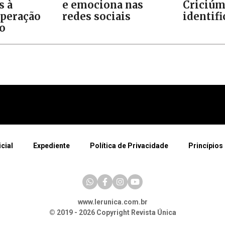
s à
e emociona nas
Criciúm
Operação
redes sociais
identif
o
icial
Expediente
Política de Privacidade
Princípios 
www.lerunica.com.br
© 2019 - 2026 Copyright Revista Única