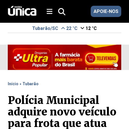
APOIE-NOS
Tubarão/SC
22 °C
12 °C
.
Início
Tubarão
Polícia Municipal
adquire novo veículo
para frota que atua