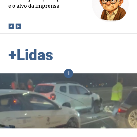
verdade. Mas quem paga a
conta?
+Lidas
1