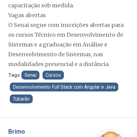
capacitação sob medida.
Vagas abertas
O Senai segue com inscrições abertas para
os cursos Técnico em Desenvolvimento de
Sistemas e a graduação em Análise e
Desenvolvimento de Sistemas, nas
modalidades presencial e a distância.
Tags
Senai
Cursos
Desenvolvimento Full Stack com Angular e Java
Tubarão
Misael Elias
Fa