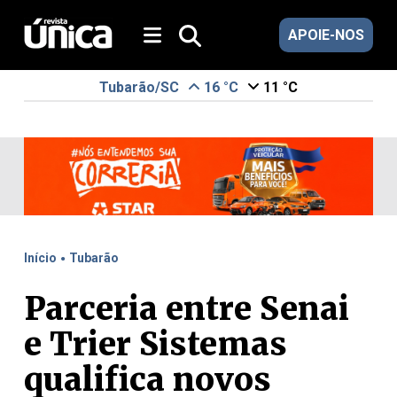
APOIE-NOS
Tubarão/SC
16 °C
11 °C
.
Início
Tubarão
Parceria entre Senai
e Trier Sistemas
qualifica novos