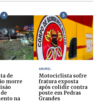
4
5
AMUREL
ta de
Motociclista sofre
ão morre
fratura exposta
lisão
após colidir contra
 de
poste em Pedras
ento na
Grandes