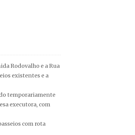
nida Rodovalho e a Rua
eios existentes e a
pido temporariamente
resa executora, com
passeios com rota