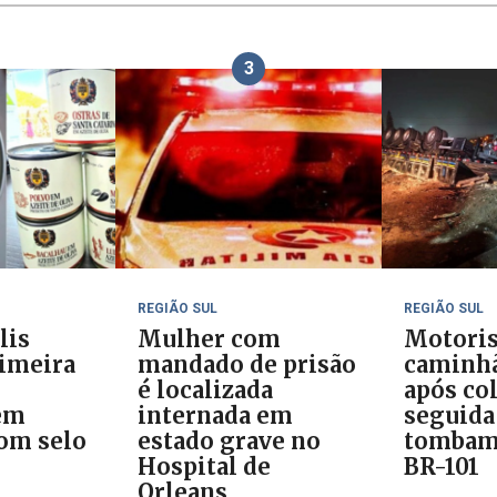
3
REGIÃO SUL
REGIÃO SUL
lis
Mulher com
Motoris
rimeira
mandado de prisão
caminh
é localizada
após co
em
internada em
seguida
om selo
estado grave no
tombam
Hospital de
BR-101
Orleans