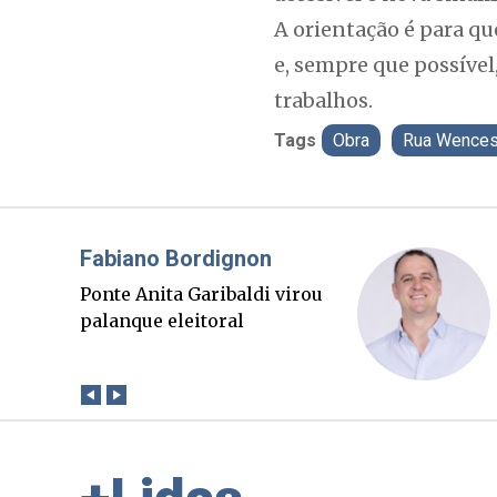
A orientação é para qu
e, sempre que possível
trabalhos.
Tags
Obra
Rua Wences
Misael Elias
O Boato corre mais rápido
que a verdade. Mas quem
paga a conta?