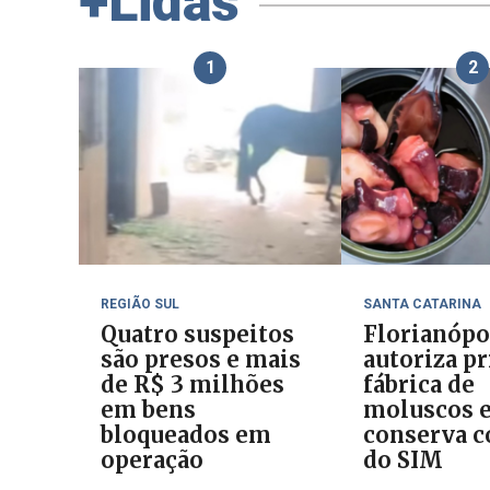
+Lidas
1
2
REGIÃO SUL
SANTA CATARINA
Quatro suspeitos
Florianópo
são presos e mais
autoriza p
de R$ 3 milhões
fábrica de
em bens
moluscos 
bloqueados em
conserva c
operação
do SIM