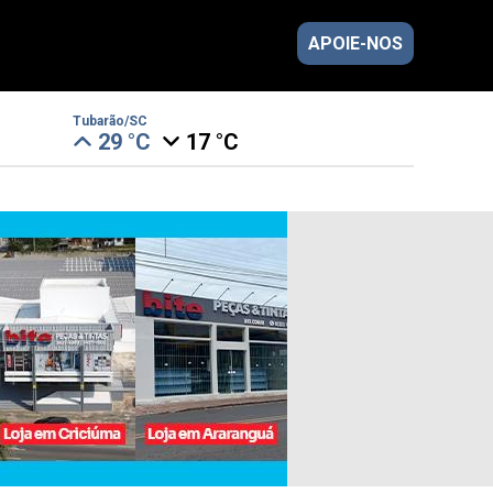
APOIE-NOS
Tubarão/SC
29 °C
17 °C