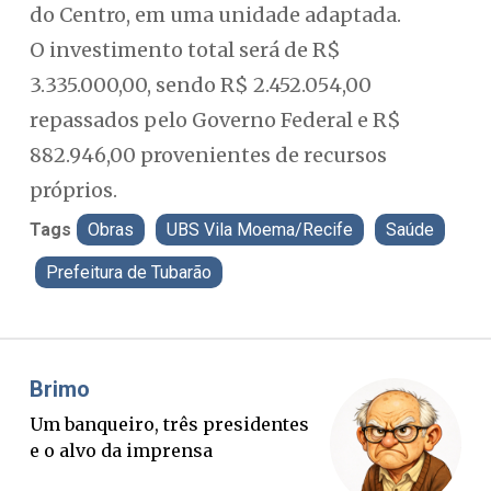
do Centro, em uma unidade adaptada.
O investimento total será de R$
3.335.000,00, sendo R$ 2.452.054,00
repassados pelo Governo Federal e R$
882.946,00 provenientes de recursos
próprios.
Tags
Obras
UBS Vila Moema/Recife
Saúde
Prefeitura de Tubarão
Misael Elias
Fa
O Boato corre mais rápido que a
Pon
verdade. Mas quem paga a
pal
conta?