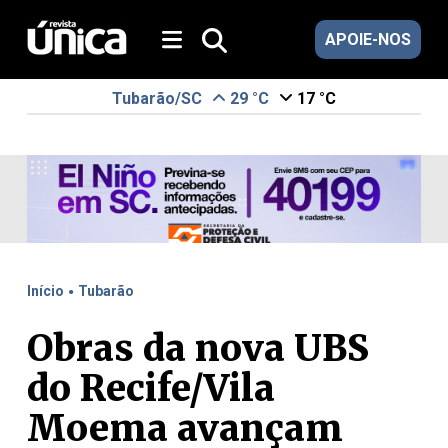
APOIE-NOS
Tubarão/SC
29 °C
17 °C
.
Início
Tubarão
Obras da nova UBS
do Recife/Vila
Moema avançam