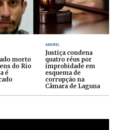
AMUREL
Justiça condena
ado morto
quatro réus por
ens do Rio
improbidade em
a é
esquema de
icado
corrupção na
Câmara de Laguna