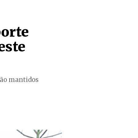
orte
este
erão mantidos