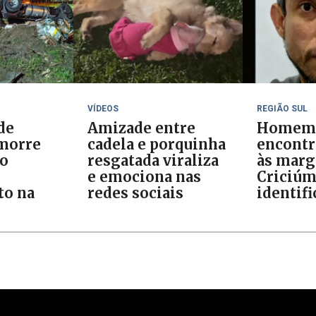
VÍDEOS
REGIÃO SUL
de
Amizade entre
Homem
morre
cadela e porquinha
encontr
ão
resgatada viraliza
às marg
e emociona nas
Criciúm
o na
redes sociais
identif