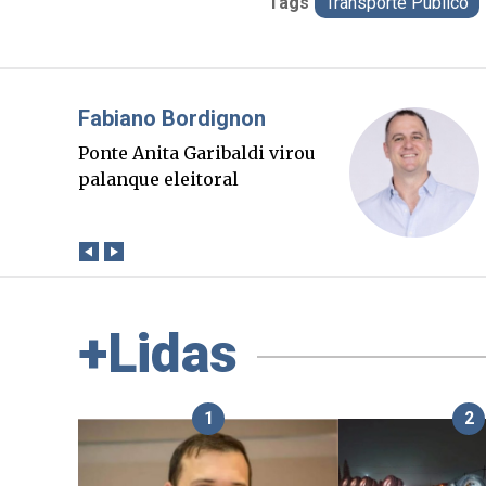
Tags
Transporte Público
Misael Elias
O Boato corre mais rápido
que a verdade. Mas quem
paga a conta?
+Lidas
1
2