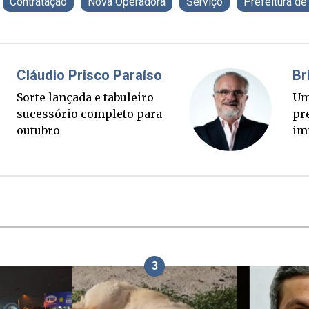
Contratação
Nova Operadora
Serviço
Prefeitura de
Fabiano Bordignon
Cl
Ponte Anita Garibaldi virou
Sor
palanque eleitoral
su
ou
3