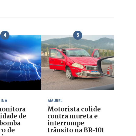
4
5
RINA
AMUREL
onitora
Motorista colide
lidade de
contra mureta e
 bomba
interrompe
co de
trânsito na BR-101