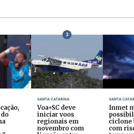
3
SANTA CATARINA
SANTA CATA
cação,
Voa+SC deve
Inmet m
 do
iniciar voos
possibi
ma
regionais em
ciclone
novembro com
com ris