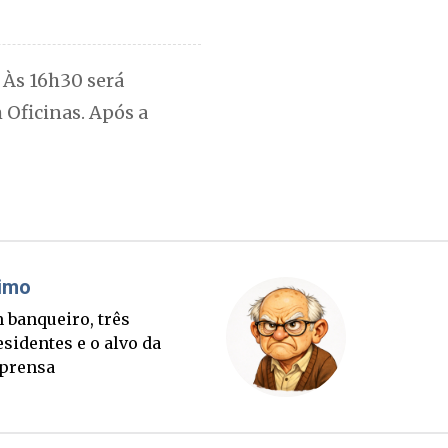
. Às 16h30 será
 Oficinas. Após a
Cláudio Prisco Paraíso
Lula quer 40% em SC e
Merísio é a aposta para
chegar lá