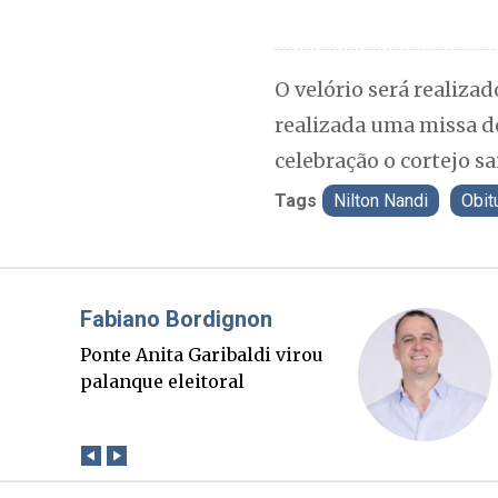
O velório será realiza
realizada uma missa de
celebração o cortejo s
Tags
Nilton Nandi
Obit
Misael Elias
O Boato corre mais rápido
que a verdade. Mas quem
paga a conta?