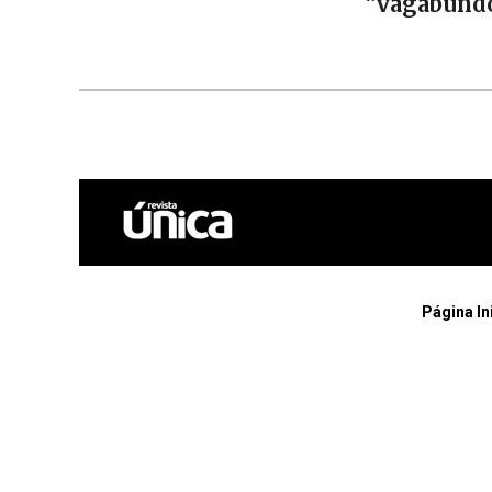
“vagabund
Página In