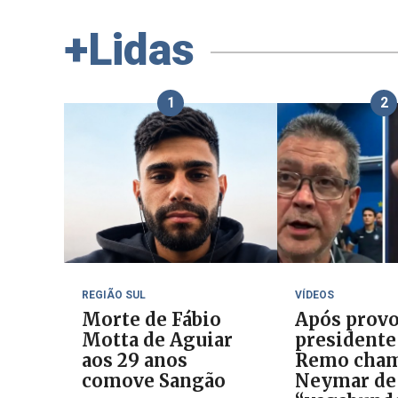
+Lidas
1
2
REGIÃO SUL
VÍDEOS
Morte de Fábio
Após provo
Motta de Aguiar
presidente
aos 29 anos
Remo cha
comove Sangão
Neymar de