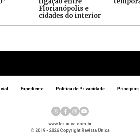
o”
ligação entre
tempora
Florianópolis e
cidades do interior
icial
Expediente
Política de Privacidade
Princípios 
www.lerunica.com.br
© 2019 - 2026 Copyright Revista Única