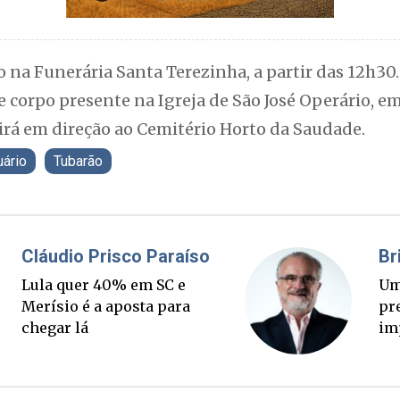
do na Funerária Santa Terezinha, a partir das 12h30
 corpo presente na Igreja de São José Operário, em
airá em direção ao Cemitério Horto da Saudade.
uário
Tubarão
Fabiano Bordignon
Ponte Anita Garibaldi virou
palanque eleitoral