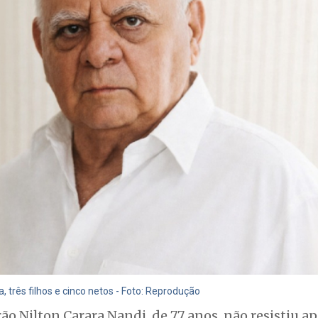
, três filhos e cinco netos - Foto: Reprodução
o Nilton Carara Nandi, de 77 anos, não resistiu ap