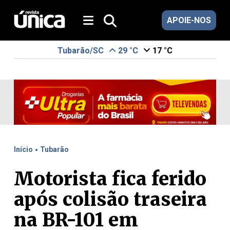
APOIE-NOS
Tubarão/SC
29 °C
17 °C
.
Início
Tubarão
Motorista fica ferido
após colisão traseira
na BR-101 em