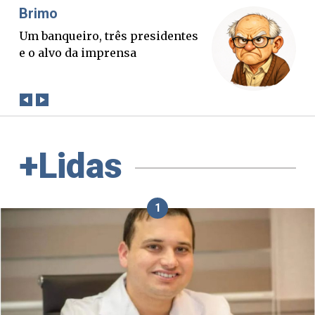
Misael Elias
O Boato corre mais rápido que a
verdade. Mas quem paga a
conta?
+Lidas
1