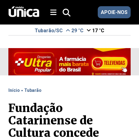
APOIE-NOS
Tubarão/SC
29 °C
17 °C
.
Início
Tubarão
Fundação
Catarinense de
Cultura concede