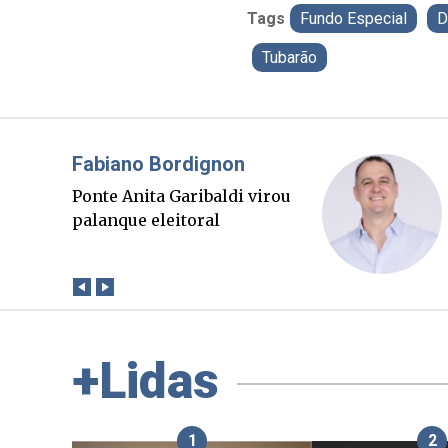
Tags
Fundo Especial
D
Tubarão
Misael Elias
O Boato corre mais rápido
que a verdade. Mas quem
paga a conta?
+Lidas
1
2