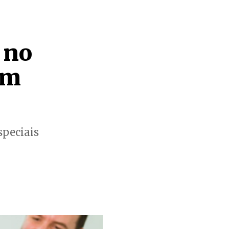
 no
em
speciais