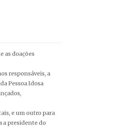
ue as doações
hos responsáveis, a
 da Pessoa Idosa
ançados,
ais, e um outro para
a a presidente do