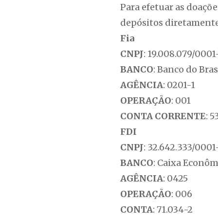
Para efetuar as doaçõe
depósitos diretamente
Fia
CNPJ
: 19.008.079/0001
BANCO
: Banco do Bras
AGÊNCIA
: 0201-1
OPERAÇÃO
: 001
CONTA CORRENTE
: 
FDI
CNPJ
: 32.642.333/000
BANCO
: Caixa Econôm
AGÊNCIA
: 0425
OPERAÇÃO
: 006
CONTA
: 71.034-2