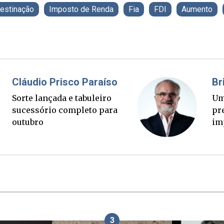
estinação
Imposto de Renda
Fia
FDI
Aumento
Fabiano Bordignon
Cl
Ponte Anita Garibaldi virou
Sor
palanque eleitoral
su
ou
3