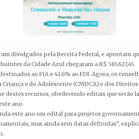
oram divulgados pela Receita Federal, e apontam q
ibuintes da Cidade Azul chegaram a R$ 585.627,45.
 destinados ao FIA e 41.6% ao FDI. Agora, os consel
da Criança e do Adolescente (CMDCA) e dos Direitos
se destes recursos, obedecendo editais que serão l
este ano.
inda este ano um edital para projetos governament
namentais, mas ainda sem datas definidas”, explic
n.