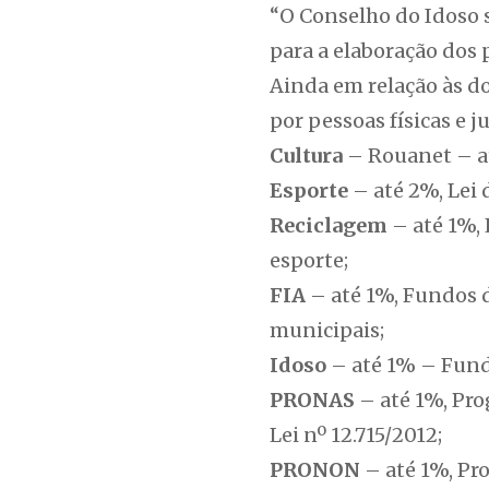
“O Conselho do Idoso s
para a elaboração dos
Ainda em relação às do
por pessoas físicas e j
Cultura
– Rouanet – at
Esporte
– até 2%, Lei 
Reciclagem
– até 1%, 
esporte;
FIA
– até 1%, Fundos d
municipais;
Idoso
– até 1% – Fundo
PRONAS
– até 1%, Pro
Lei nº 12.715/2012;
PRONON
– até 1%, Pr