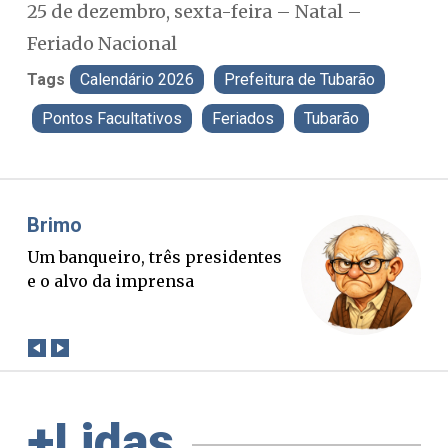
25 de dezembro, sexta-feira – Natal –
Feriado Nacional
Tags
Calendário 2026
Prefeitura de Tubarão
Pontos Facultativos
Feriados
Tubarão
Misael Elias
Fa
O Boato corre mais rápido que a
Pon
verdade. Mas quem paga a
pal
conta?
+Lidas