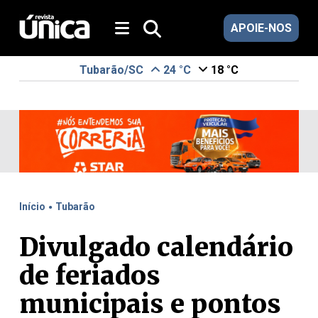
APOIE-NOS
Tubarão/SC
24 °C
18 °C
.
Início
Tubarão
Divulgado calendário
de feriados
municipais e pontos