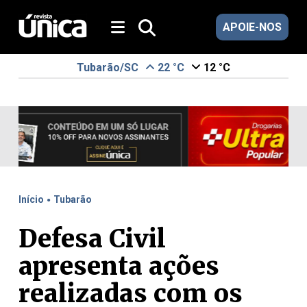
APOIE-NOS
Tubarão/SC
22 °C
12 °C
.
Início
Tubarão
Defesa Civil
apresenta ações
realizadas com os