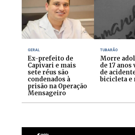
GERAL
TUBARÃO
Ex-prefeito de
Morre ado
Capivari e mais
de 17 anos 
sete réus são
de acident
condenados à
bicicleta e
prisão na Operação
Mensageiro