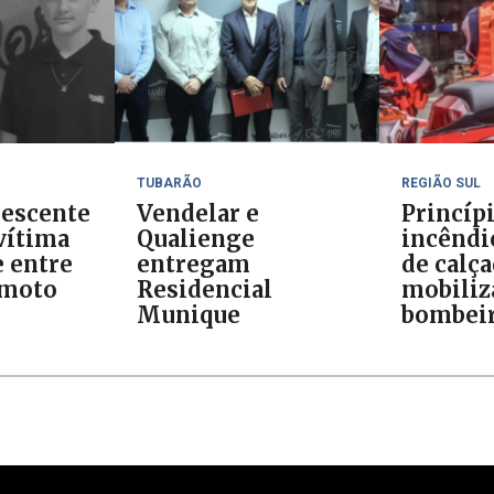
TUBARÃO
REGIÃO SUL
lescente
Vendelar e
Princíp
vítima
Qualienge
incêndi
e entre
entregam
de calç
 moto
Residencial
mobiliz
Munique
bombei