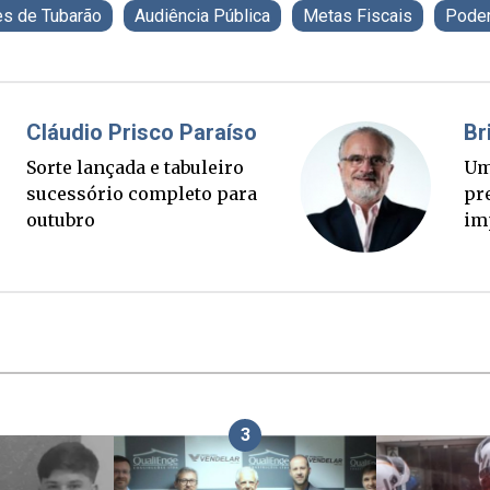
s de Tubarão
Audiência Pública
Metas Fiscais
Poder
Fabiano Bordignon
C
Ponte Anita Garibaldi virou
So
palanque eleitoral
s
o
3