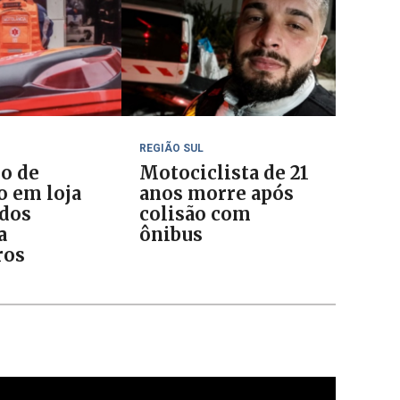
REGIÃO SUL
io de
Motociclista de 21
o em loja
anos morre após
ados
colisão com
a
ônibus
ros