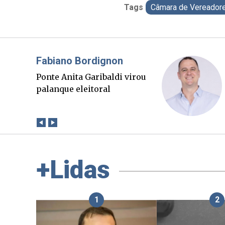
Tags
Câmara de Vereadore
Misael Elias
O Boato corre mais rápido
que a verdade. Mas quem
paga a conta?
+Lidas
1
2