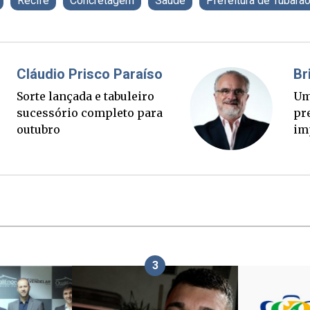
Recife
Concretagem
Saúde
Prefeitura de Tubarã
as
Fabiano Bordig
re mais rápido
Ponte Anita Garib
de. Mas quem
palanque eleitora
a?
3