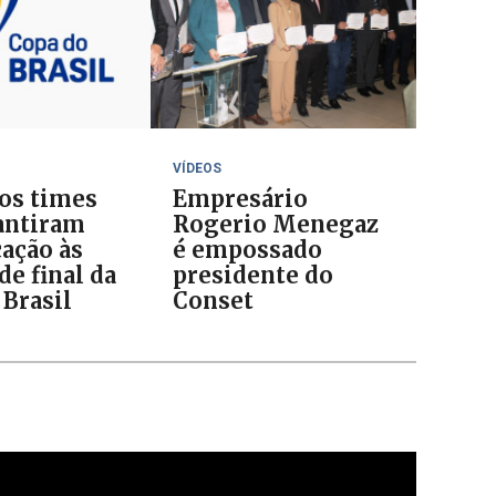
VÍDEOS
 os times
Empresário
antiram
Rogerio Menegaz
cação às
é empossado
de final da
presidente do
 Brasil
Conset