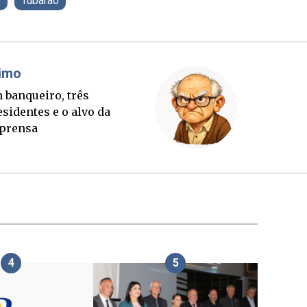
o
Tubarão
non
Cláudio Prisco Paraí
aldi virou
Sorte lançada e tabuleir
l
sucessório completo p
outubro
4
5