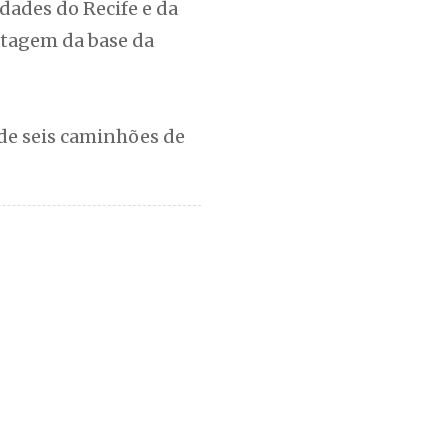
dades do Recife e da
etagem da base da
a de seis caminhões de