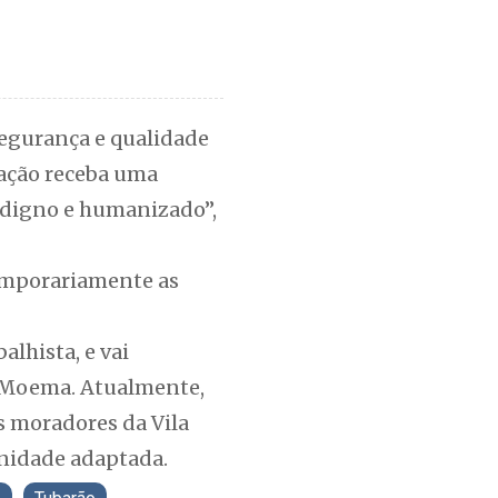
egurança e qualidade
lação receba uma
 digno e humanizado”,
temporariamente as
lhista, e vai
a Moema. Atualmente,
s moradores da Vila
nidade adaptada.