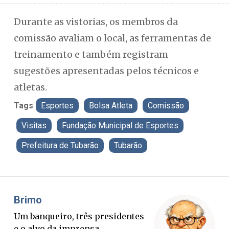
Durante as vistorias, os membros da
comissão avaliam o local, as ferramentas de
treinamento e também registram
sugestões apresentadas pelos técnicos e
atletas.
Tags
Esportes
Bolsa Atleta
Comissão
Visitas
Fundação Municipal de Esportes
Prefeitura de Tubarão
Tubarão
Misael Elias
O Boato corre mais rápido que a
verdade. Mas quem paga a