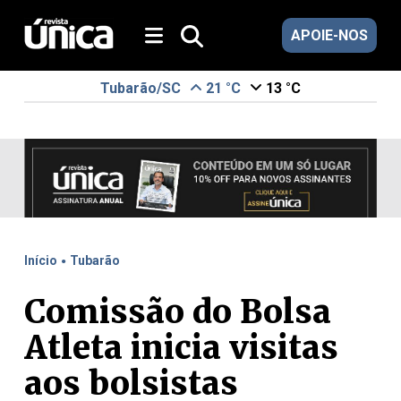
APOIE-NOS
Tubarão/SC
21 °C
13 °C
.
Início
Tubarão
Comissão do Bolsa
Atleta inicia visitas
aos bolsistas