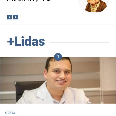
conta?
+Lidas
1
GERAL