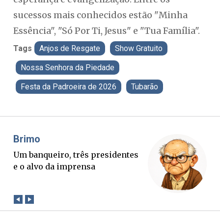
sucessos mais conhecidos estão "Minha
Essência", "Só Por Ti, Jesus" e "Tua Família".
Tags
Anjos de Resgate
Show Gratuito
Nossa Senhora da Piedade
Festa da Padroeira de 2026
Tubarão
Misael Elias
Fa
O Boato corre mais rápido que a
Pon
verdade. Mas quem paga a
pal
conta?