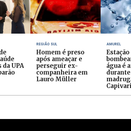
REGIÃO SUL
AMUREL
 de
Homem é preso
Estação
Saúde
após ameaçar e
bombea
s da UPA
perseguir ex-
água é 
barão
companheira em
durante
Lauro Müller
madrug
Capivar