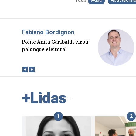
Misael Elias
O Boato corre mais rápido
que a verdade. Mas quem
paga a conta?
+Lidas
1
2