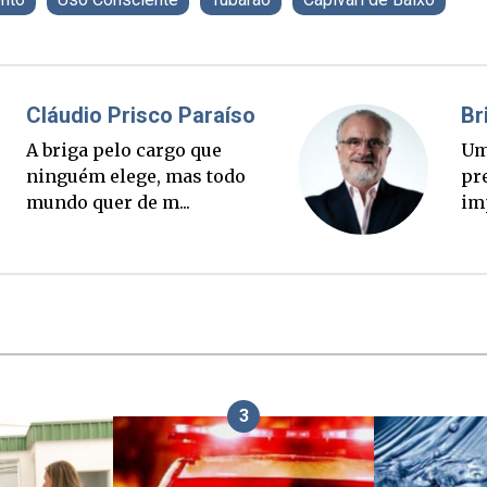
Fabiano Bordignon
C
Ponte Anita Garibaldi virou
A 
palanque eleitoral
n
mu
3