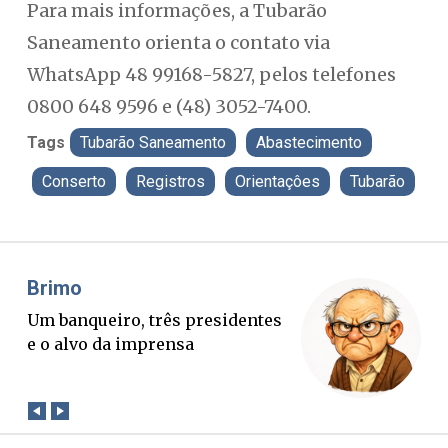
Para mais informações, a Tubarão
Saneamento orienta o contato via
WhatsApp 48 99168-5827, pelos telefones
0800 648 9596 e (48) 3052-7400.
Tags
Tubarão Saneamento
Abastecimento
Conserto
Registros
Orientaçôes
Tubarão
Misael Elias
O Boato corre mais rápido que a
verdade. Mas quem paga a
conta?