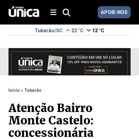
APOIE-NOS
Tubarão/SC
22 °C
12 °C
.
Início
Tubarão
Atenção Bairro
Monte Castelo:
concessionária