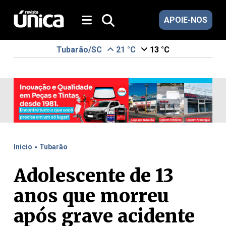
APOIE-NOS
Tubarão/SC
21 °C
13 °C
.
Início
Tubarão
Adolescente de 13
anos que morreu
após grave acidente