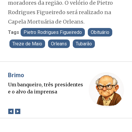
moradores da região. O velório de Pietro
Rodrigues Figueiredo será realizado na
Capela Mortuária de Orleans.
Tags
Pietro Rodrigues Figueiredo
Obituário
Treze de Maio
Orleans
Tubarão
Misael Elias
Fa
O Boato corre mais rápido que a
Pon
verdade. Mas quem paga a
pal
conta?