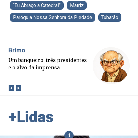
“Eu Abraço a Catedral”
Matriz
Paróquia Nossa Senhora da Piedade
Tubarão
Misael Elias
Fa
O Boato corre mais rápido que a
Pon
verdade. Mas quem paga a
pal
conta?
+Lidas
1