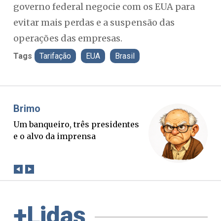
governo federal negocie com os EUA para
evitar mais perdas e a suspensão das
operações das empresas.
Tags
Tarifação
EUA
Brasil
Misael Elias
O Boato corre mais rápido que a
verdade. Mas quem paga a
conta?
+Lidas