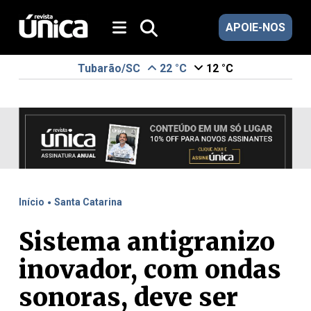
APOIE-NOS
Tubarão/SC
22 °C
12 °C
.
Início
Santa Catarina
Sistema antigranizo
inovador, com ondas
sonoras, deve ser