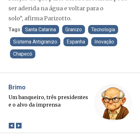
ser aderida na água e voltar para o
solo", afirma Parizotto.
Tags
Santa Catarina
Granizo
Tecnologia
Sistema Antigranizo
Espanha
Inovação
Chapecó
Misael Elias
Fa
O Boato corre mais rápido que a
Pon
verdade. Mas quem paga a
pal
conta?