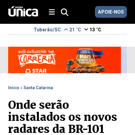
APOIE-NOS
Tubarão/SC
21 °C
13 °C
.
Início
Santa Catarina
Onde serão
instalados os novos
radares da BR-101