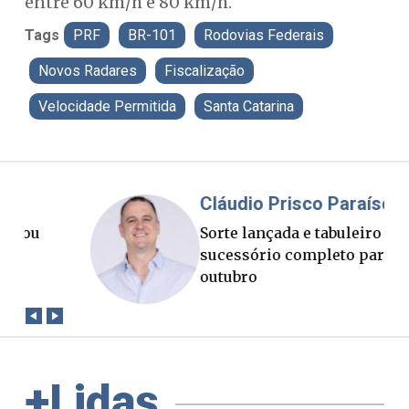
entre 60 km/h e 80 km/h.
Tags
PRF
BR-101
Rodovias Federais
Novos Radares
Fiscalização
Velocidade Permitida
Santa Catarina
Cláudio Prisco Paraíso
Br
Sorte lançada e tabuleiro
Um 
sucessório completo para
e o
outubro
+Lidas