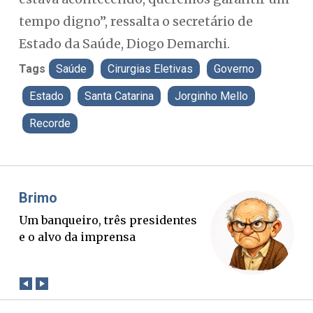
tempo digno”, ressalta o secretário de
Estado da Saúde, Diogo Demarchi.
Tags
Saúde
Cirurgias Eletivas
Governo
Estado
Santa Catarina
Jorginho Mello
Recorde
Misael Elias
Fa
O Boato corre mais rápido que a
Pon
verdade. Mas quem paga a
pal
conta?