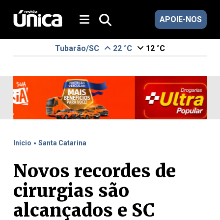
APOIE-NOS
Tubarão/SC
22 °C
12 °C
.
Início
Santa Catarina
Novos recordes de
cirurgias são
alcançados e SC