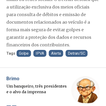
a utilização exclusiva dos meios oficiais
para consulta de débitos e emissão de
documentos relacionados ao veículo é a
forma mais segura de evitar golpes e
garantir a proteção dos dados e recursos
financeiros dos contribuintes.
Tags
Golpe
IPVA
Alerta
Detran/SC
Misael Elias
Fa
O Boato corre mais rápido que a
Pon
verdade. Mas quem paga a
pal
conta?