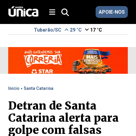
APOIE-NOS
Tubarão/SC
29 °C
17 °C
.
Início
Santa Catarina
Detran de Santa
Catarina alerta para
golpe com falsas