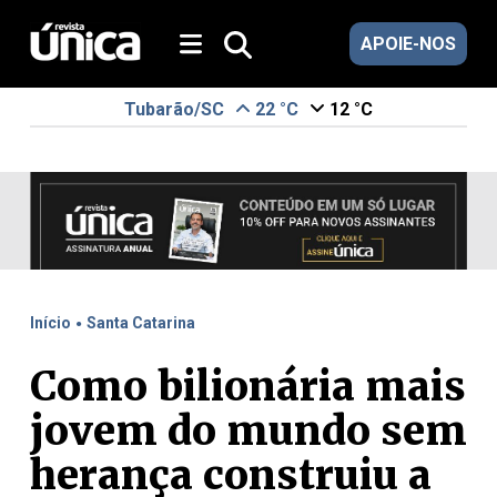
APOIE-NOS
Tubarão/SC
22 °C
12 °C
.
Início
Santa Catarina
Como bilionária mais
jovem do mundo sem
herança construiu a