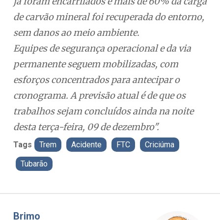
já foram encarrilados e mais de 60% da carga
de carvão mineral foi recuperada do entorno,
sem danos ao meio ambiente.
Equipes de segurança operacional e da via
permanente seguem mobilizadas, com
esforços concentrados para antecipar o
cronograma. A previsão atual é de que os
trabalhos sejam concluídos ainda na noite
desta terça-feira, 09 de dezembro".
Tags
Trem
Acidente
FTC
Criciúma
Tubarão
Misael Elias
Fa