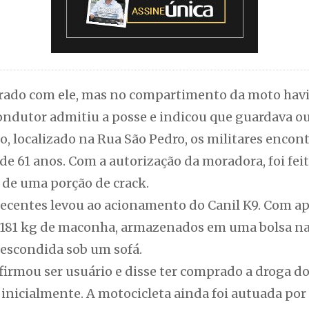
ntrado com ele, mas no compartimento da moto ha
ondutor admitiu a posse e indicou que guardava ou
, localizado na Rua São Pedro, os militares enc
e 61 anos. Com a autorização da moradora, foi feit
 de uma porção de crack.
ecentes levou ao acionamento do Canil K9. Com apo
3,181 kg de maconha, armazenados em uma bolsa na
escondida sob um sofá.
rmou ser usuário e disse ter comprado a droga do 
 inicialmente. A motocicleta ainda foi autuada po