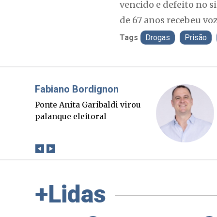
vencido e defeito no 
de 67 anos recebeu voz
Tags
Drogas
Prisão
Misael Elias
O Boato corre mais rápido
que a verdade. Mas quem
paga a conta?
+Lidas