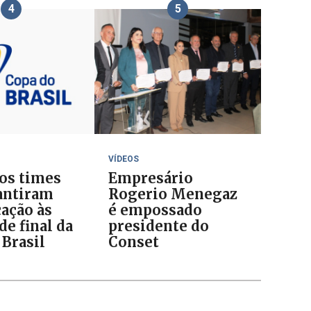
4
5
VÍDEOS
 os times
Empresário
antiram
Rogerio Menegaz
cação às
é empossado
de final da
presidente do
 Brasil
Conset