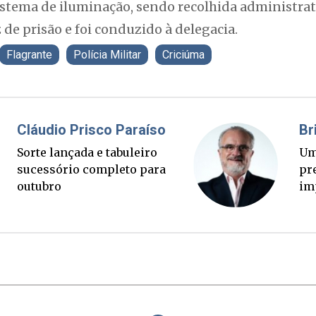
sistema de iluminação, sendo recolhida administ
 de prisão e foi conduzido à delegacia.
Flagrante
Polícia Militar
Criciúma
Fabiano Bordignon
Cl
Ponte Anita Garibaldi virou
Sor
palanque eleitoral
su
ou