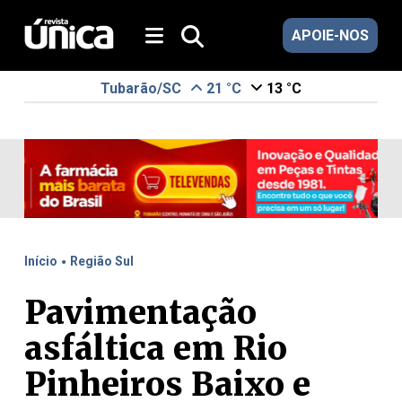
APOIE-NOS
Tubarão/SC
21 °C
13 °C
.
Início
Região Sul
Pavimentação
asfáltica em Rio
Pinheiros Baixo e