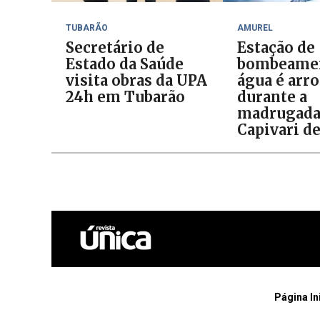
TUBARÃO
AMUREL
Secretário de
Estação de
Estado da Saúde
bombeamen
visita obras da UPA
água é arr
24h em Tubarão
durante a
madrugad
Capivari d
Página In