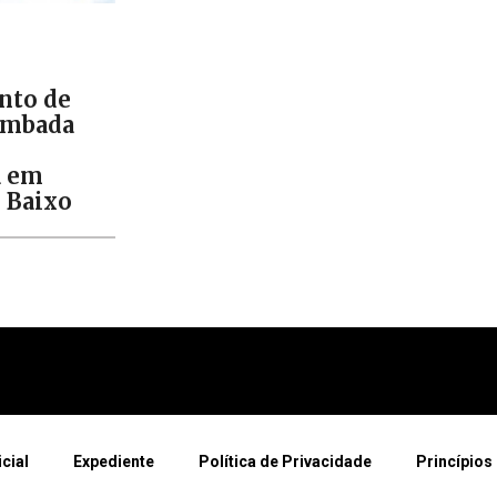
to de
ombada
a em
e Baixo
icial
Expediente
Política de Privacidade
Princípios 