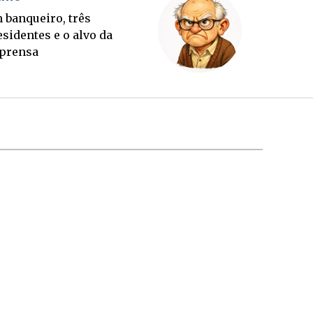
A briga pelo cargo que
ninguém elege, mas todo
mundo quer de m...