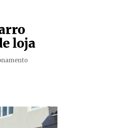
arro
e loja
ionamento