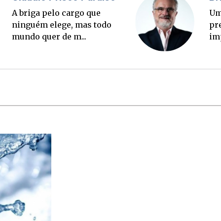
Ponte Anita Garibaldi virou
palanque eleitoral