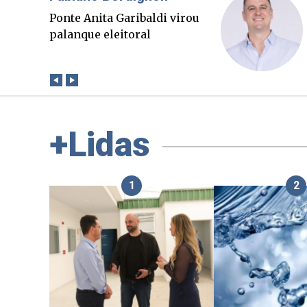
O Boato corre mais rápido
que a verdade. Mas quem
paga a conta?
+Lidas
1
2