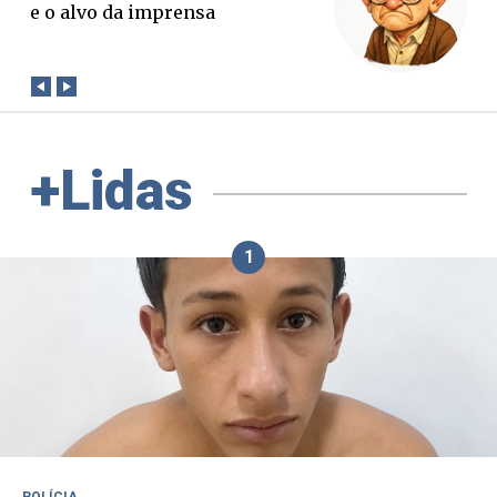
e o alvo da imprensa
verda
conta
+Lidas
1