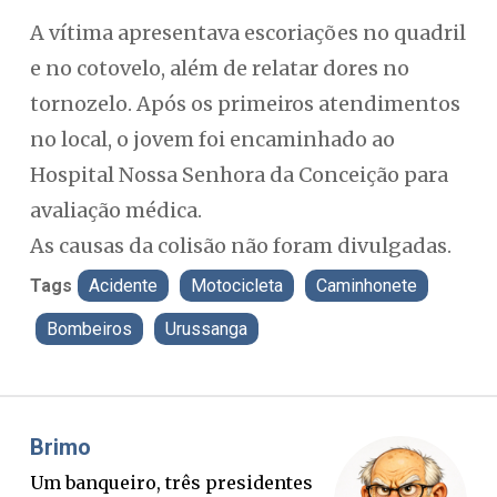
A vítima apresentava escoriações no quadril
e no cotovelo, além de relatar dores no
tornozelo. Após os primeiros atendimentos
no local, o jovem foi encaminhado ao
Hospital Nossa Senhora da Conceição para
avaliação médica.
As causas da colisão não foram divulgadas.
Tags
Acidente
Motocicleta
Caminhonete
Bombeiros
Urussanga
Brimo
Misae
Um banqueiro, três presidentes
O Boa