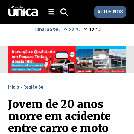
APOIE-NOS
Tubarão/SC
22 °C
12 °C
.
Início
Região Sul
Jovem de 20 anos
morre em acidente
entre carro e moto