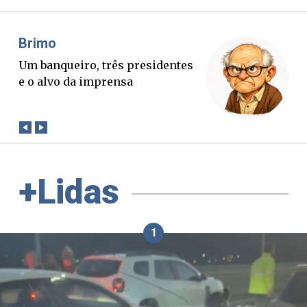
Misael Elias
O Boato corre mais rápido que a
verdade. Mas quem paga a
conta?
+Lidas
1