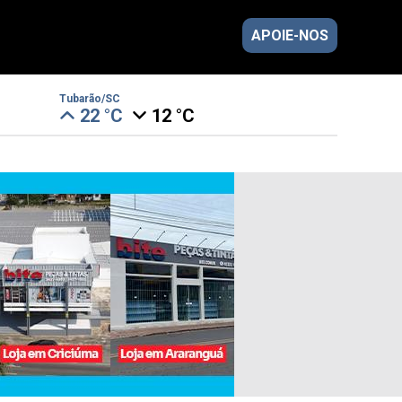
APOIE-NOS
Tubarão/SC
22 °C
12 °C