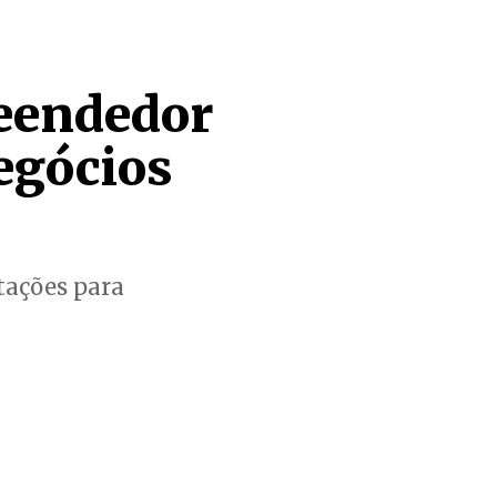
reendedor
egócios
itações para