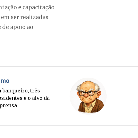
ntação e capacitação
em ser realizadas
 de apoio ao
áudio Prisco Paraíso
Brimo
rte lançada e tabuleiro
Um banqu
cessório completo para
presiden
tubro
imprens