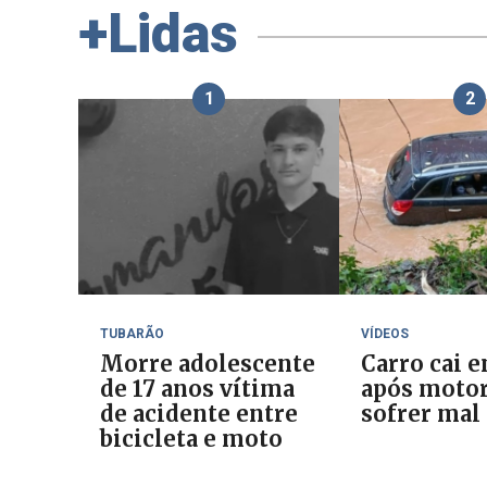
+Lidas
1
2
TUBARÃO
VÍDEOS
Morre adolescente
Carro cai e
de 17 anos vítima
após motor
de acidente entre
sofrer mal
bicicleta e moto