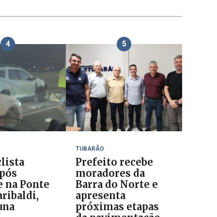
4
5
TUBARÃO
lista
Prefeito recebe
pós
moradores da
e na Ponte
Barra do Norte e
ribaldi,
apresenta
una
próximas etapas