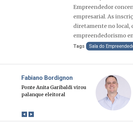
Empreendedor concentr
empresarial. As inscr
diretamente no local,
empreendedorismo em
Tags
Sala do Empreended
Misael Elias
O Boato corre mais rápido
que a verdade. Mas quem
paga a conta?