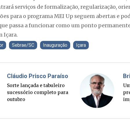
ará serviços de formalização, regularização, orie
ições para o programa MEI Up seguem abertas e pod
 que passa a funcionar como um ponto permanente
 Içara.
or
Sebrae/SC
Inauguração
Içara
Fabiano Bordignon
Cl
Ponte Anita Garibaldi virou
So
palanque eleitoral
su
ou