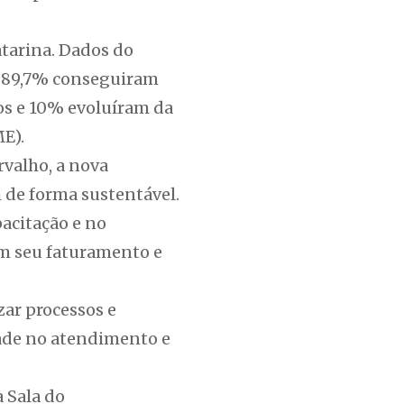
tarina. Dados do
, 89,7% conseguiram
os e 10% evoluíram da
E).
valho, a nova
 de forma sustentável.
acitação e no
m seu faturamento e
zar processos e
ade no atendimento e
 Sala do