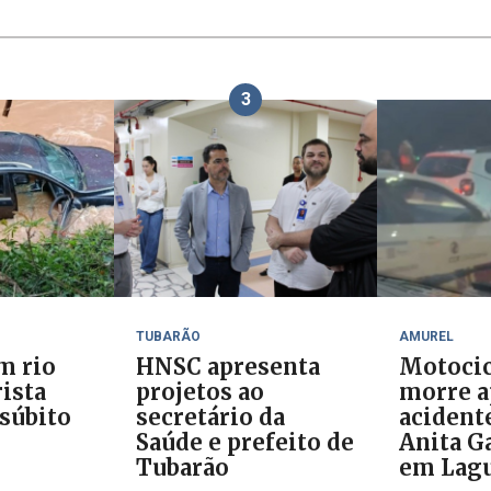
3
TUBARÃO
AMUREL
m rio
HNSC apresenta
Motocic
ista
projetos ao
morre a
 súbito
secretário da
acident
Saúde e prefeito de
Anita Ga
Tubarão
em Lag