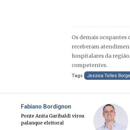
Os demais ocupantes d
receberam atendiment
hospitalares da região
competentes.
Tags
Jessica Telles Borg
Misael Elias
O Boato corre mais rápido
que a verdade. Mas quem
paga a conta?