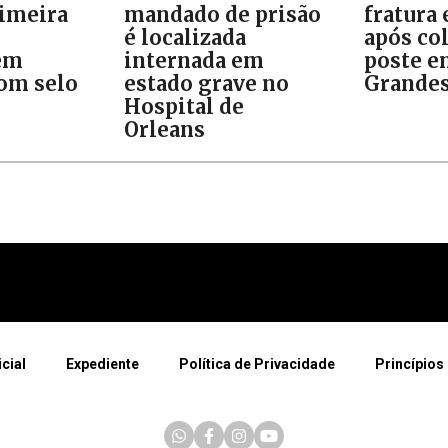
rimeira
mandado de prisão
fratura
é localizada
após col
em
internada em
poste e
om selo
estado grave no
Grande
Hospital de
Orleans
icial
Expediente
Política de Privacidade
Princípios 