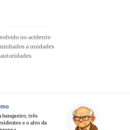
volvido no acidente
aminhados a unidades
s autoridades
Cláudio Prisco Paraíso
Sorte lançada e tabuleiro
sucessório completo para
outubro