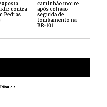
 exposta
caminhão morre
idir contra
após colisão
m Pedras
seguida de
s
tombamento na
BR-101
Editoriais