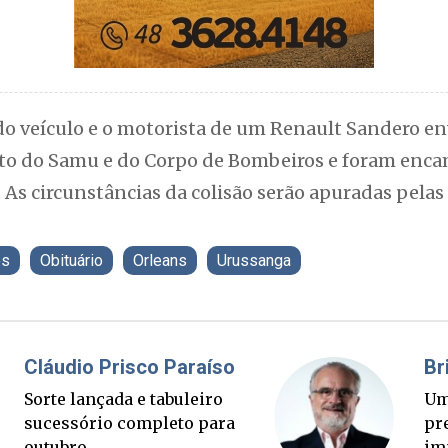
o veículo e o motorista de um Renault Sandero en
o do Samu e do Corpo de Bombeiros e foram enc
. As circunstâncias da colisão serão apuradas pela
es
Obituário
Orleans
Urussanga
Fabiano Bordignon
Ponte Anita Garibaldi virou
palanque eleitoral