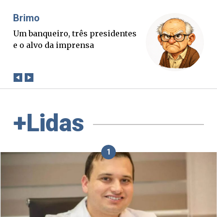
Misael Elias
O Boato corre mais rápido que a
verdade. Mas quem paga a
conta?
+Lidas
1