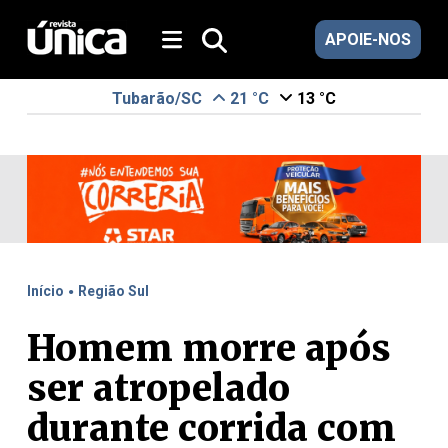
APOIE-NOS
Tubarão/SC
21 °C
13 °C
.
Início
Região Sul
Homem morre após
ser atropelado
durante corrida com