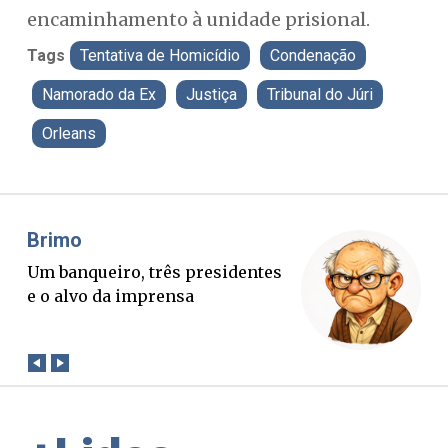
encaminhamento à unidade prisional.
Tags
Tentativa de Homicídio
Condenação
Namorado da Ex
Justiça
Tribunal do Júri
Orleans
Misael Elias
Fa
O Boato corre mais rápido que a
Pon
verdade. Mas quem paga a
pal
conta?