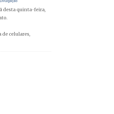
 Divulgação
ã desta quinta-feira,
ato.
 de celulares,