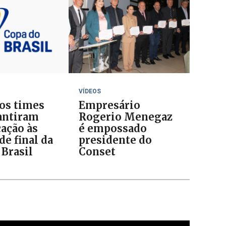
VÍDEOS
 os times
Empresário
antiram
Rogerio Menegaz
cação às
é empossado
de final da
presidente do
 Brasil
Conset