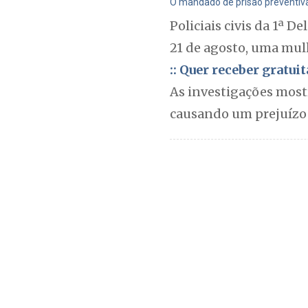
O mandado de prisão preventiva 
Policiais civis da 1ª 
21 de agosto, uma mulh
:: Quer receber gratu
As investigações most
causando um prejuízo 