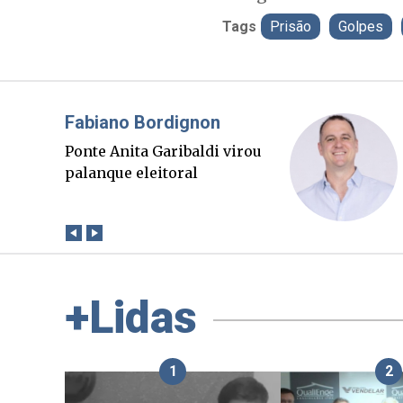
Tags
Prisão
Golpes
Misael Elias
O Boato corre mais rápido
que a verdade. Mas quem
paga a conta?
+Lidas
1
2