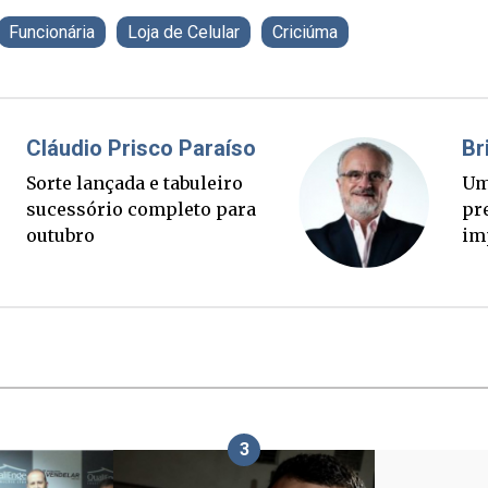
Funcionária
Loja de Celular
Criciúma
Fabiano Bordignon
Ponte Anita Garibaldi virou
palanque eleitoral
3