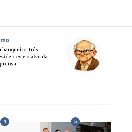
Cláudio Prisco Paraíso
Sorte lançada e tabuleiro
sucessório completo para
outubro
4
5