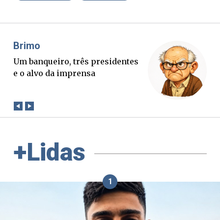
Misael Elias
O Boato corre mais rápido que a
verdade. Mas quem paga a
conta?
+Lidas
1