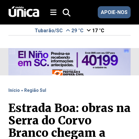
APOIE-NOS
Tubarão/SC
29 °C
17 °C
.
Início
Região Sul
Estrada Boa: obras na
Serra do Corvo
Branco chegam a