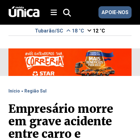
APOIE-NOS
Tubarão/SC
18 °C
12 °C
.
Início
Região Sul
Empresário morre
em grave acidente
entre carro e