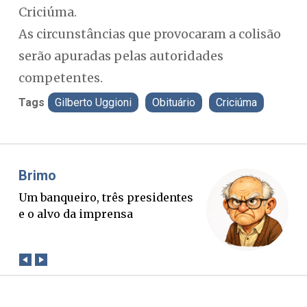
Criciúma.
As circunstâncias que provocaram a colisão
serão apuradas pelas autoridades
competentes.
Tags
Gilberto Uggioni
Obituário
Criciúma
Brimo
Mis
Um banqueiro, três presidentes
O B
e o alvo da imprensa
ver
con